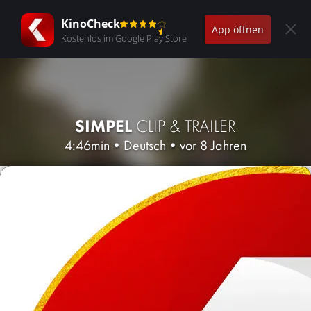
KinoCheck
App öffnen
Kostenlos im Google Play Store
SIMPEL
CLIP & TRAILER
4:46min
•
Deutsch
•
vor 8 Jahren