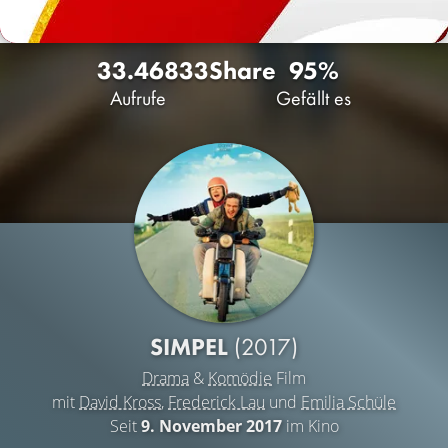
33.468
33
Share
95%
Aufrufe
Gefällt es
SIMPEL
(2017)
Drama
&
Komödie
Film
mit
David Kross
,
Frederick Lau
und
Emilia Schüle
Seit
9. November 2017
im Kino