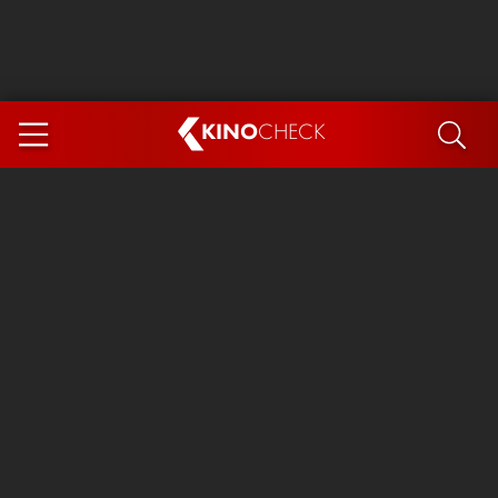
KINO
CHECK
App
DEMNÄCHST IM KINO
Steckerlfischfiasko
Ice Cream Man
Das Ende der Sterne
Exit 8
You, Me & Italy
Marsupilami