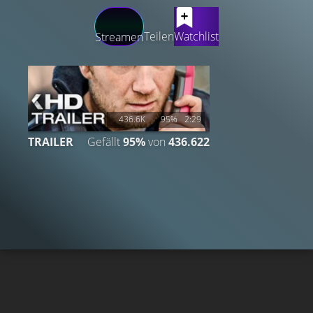
LATEST CONTENT
Teilen
Watchlist
Streamen
436.6K
95%
2:29
TRAILER
Gefällt
95%
von
436.622