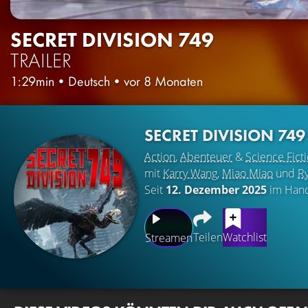
SECRET DIVISION 749
TRAILER
1:29min
•
Deutsch
•
vor 8 Monaten
SECRET DIVISION 74
Action
,
Abenteuer
&
Science Fict
mit
Karry Wang
,
Miao Miao
und
R
Seit
12. Dezember 2025
im Han
Teilen
Watchlist
Streamen