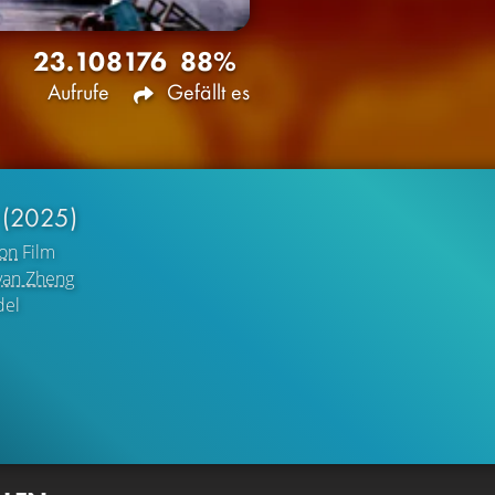
23.108
176
88%
Aufrufe
Gefällt es
9
(2025)
ion
Film
yan Zheng
del