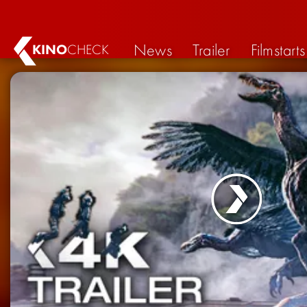
News
Trailer
Filmstarts
KINO
CHECK