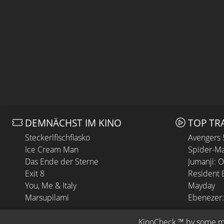
DEMNÄCHST IM KINO
TOP TR
Steckerlfischfiasko
Avengers
Ice Cream Man
Spider-Ma
Das Ende der Sterne
Jumanji: 
Exit 8
Resident E
You, Me & Italy
Mayday
Marsupilami
Ebenezer:
KinoCheck
 ™ by 
some.m