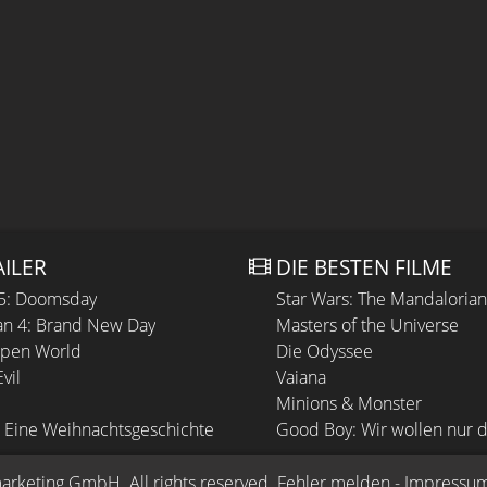
AILER
DIE BESTEN FILME
 5: Doomsday
Star Wars: The Mandaloria
n 4: Brand New Day
Masters of the Universe
Open World
Die Odyssee
vil
Vaiana
Minions & Monster
 Eine Weihnachtsgeschichte
Good Boy: Wir wollen nur d
arketing GmbH
. All rights reserved.
Fehler melden
 - 
Impressu