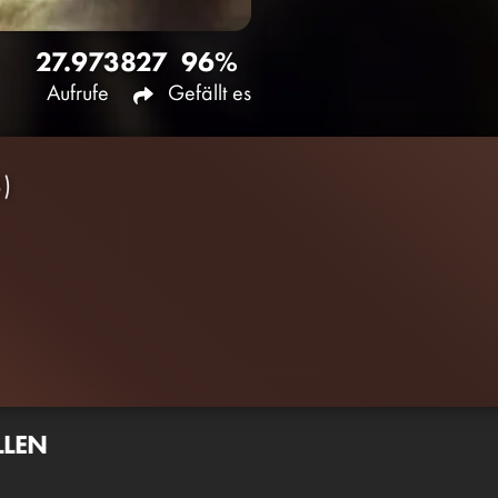
27.973
827
96%
Aufrufe
Gefällt es
)
LLEN