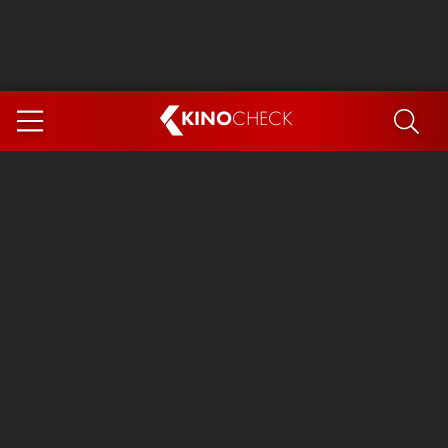
KINO
CHECK
App
DEMNÄCHST IM KINO
Steckerlfischfiasko
Ice Cream Man
Das Ende der Sterne
Exit 8
You, Me & Italy
Marsupilami