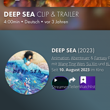
DEEP SEA
CLIP & TRAILER
4:00min
•
Deutsch
•
vor 3 Jahren
DEEP SEA
(2023)
Animation
,
Abenteuer
&
Fantasy
F
mit
Wang Ting Wen
,
Su Xin
und
Ku
Seit
10. August 2023
im Kino
Teilen
Watchlist
Streamen