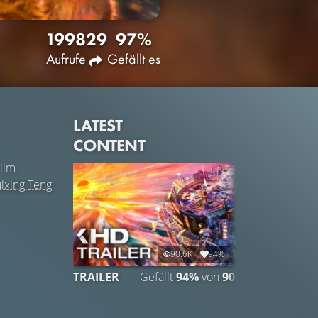
1998
29
97%
Aufrufe
Gefällt es
LATEST
CONTENT
ilm
ixing Teng
90.6K
94%
1:43
TRAILER
Gefällt
94%
von
90.632
TRAILER