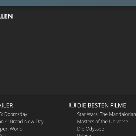
LLEN
AILER
DIE BESTEN FILME
 5: Doomsday
Star Wars: The Mandaloria
n 4: Brand New Day
Masters of the Universe
Open World
Die Odyssee