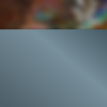
2.7K
92%
1:43
Gefällt
92%
von
2.696