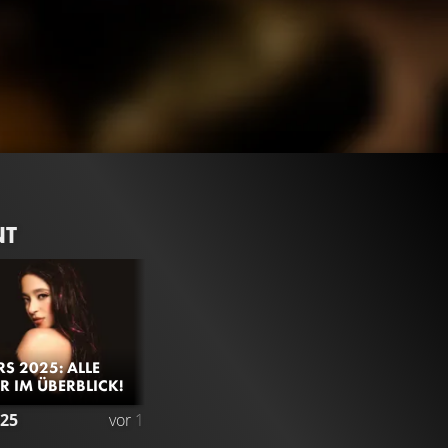
NT
S 2025: ALLE
 IM ÜBERBLICK!
226.4K
61%
2:26
25
vor 1 Jahr
TRAILER
Gefällt
61%
von
226.404