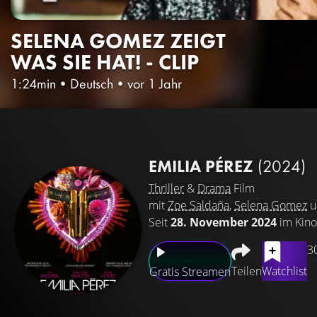
SELENA GOMEZ ZEIGT
WAS SIE HAT! - CLIP
1:24min
•
Deutsch
•
vor 1 Jahr
EMILIA PÉREZ
(2024)
Thriller
&
Drama
Film
mit
Zoe Saldaña
,
Selena Gomez
u
Seit
28. November 2024
im Kino
3
Teilen
Watchlist
Gratis Streamen