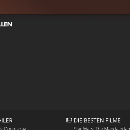
LLEN
AILER
DIE BESTEN FILME
 5: Doomsday
Star Wars: The Mandaloria