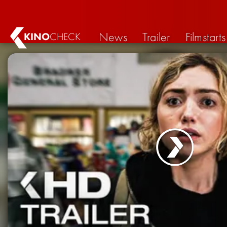
News
Trailer
Filmstarts
KINO
CHECK