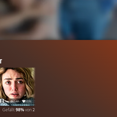
T
2.4K
98%
1:39
Gefällt
98%
von
2.413