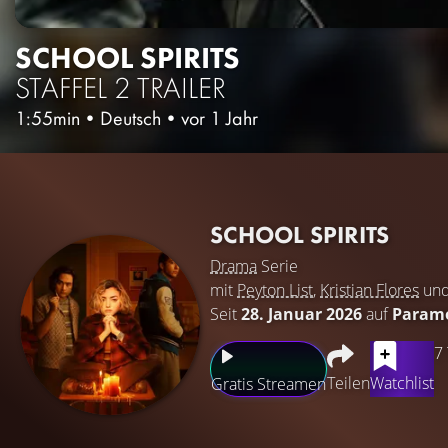
SCHOOL SPIRITS
STAFFEL 2
TRAILER
1:55min
•
Deutsch
•
vor 1 Jahr
SCHOOL SPIRITS
Drama
Serie
mit
Peyton List
,
Kristian Flores
un
Seit
28. Januar 2026
auf
Param
7
Teilen
Watchlist
Gratis Streamen