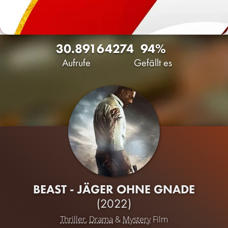
30.891
64
274
94%
Aufrufe
Gefällt es
BEAST - JÄGER OHNE GNADE
(2022)
Thriller
,
Drama
&
Mystery
Film