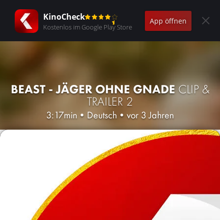
KinoCheck
App öffnen
Kostenlos im Google Play Store
BEAST - JÄGER OHNE GNADE
CLIP &
TRAILER 2
3:17min
•
Deutsch
•
vor 3 Jahren