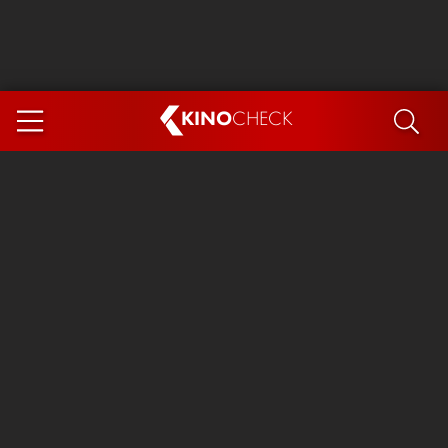
KINO
CHECK
App
DEMNÄCHST IM KINO
Steckerlfischfiasko
Ice Cream Man
Das Ende der Sterne
Exit 8
You, Me & Italy
Marsupilami