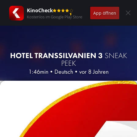
KinoCheck
App öffnen
Kostenlos im Google Play Store
HOTEL TRANSSILVANIEN 3
SNEAK
PEEK
1:46min
•
Deutsch
•
vor 8 Jahren