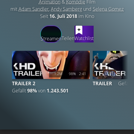
Animation
&
Komödie
Film
mit
Adam Sandler
,
Andy Samberg
und
Selena Gomez
Seit
16. Juli 2018
im Kino
LATEST CONTENT
Teilen
Watchlist
Streamen
1.2M
98%
2:41
3
TRAILER 2
TRAILER
Gefällt
Gefällt
98%
von
1.243.501