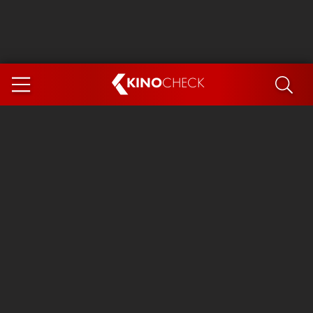
KINO
CHECK
App
DEMNÄCHST IM KINO
Steckerlfischfiasko
The Invite
Ice Cream Man
Das Ende der Sterne
Exit 8
You, Me & Italy