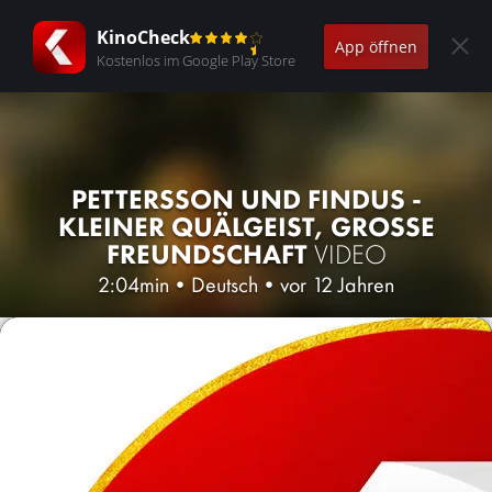
KinoCheck
App öffnen
Kostenlos im Google Play Store
PETTERSSON UND FINDUS -
KLEINER QUÄLGEIST, GROSSE F
REUNDSCHAFT
VIDEO
2:04min
•
Deutsch
•
vor 12 Jahren