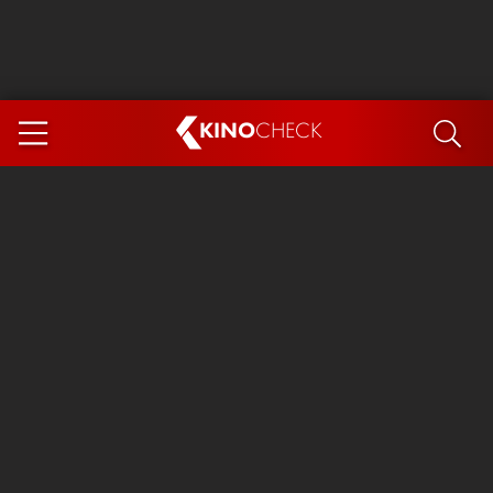
KINO
CHECK
App
DEMNÄCHST IM KINO
Steckerlfischfiasko
Ice Cream Man
Das Ende der Sterne
Exit 8
You, Me & Italy
Marsupilami