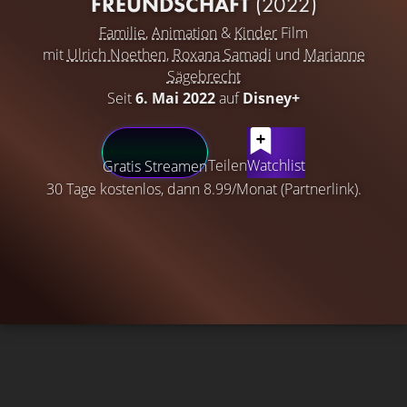
REUNDSCHAFT
(2022)
Familie
,
Animation
&
Kinder
Film
mit
Ulrich Noethen
,
Roxana Samadi
und
Marianne
Sägebrecht
Seit
6. Mai 2022
auf
Disney+
Teilen
Watchlist
Gratis Streamen
30 Tage kostenlos, dann 8.99/Monat (Partnerlink).