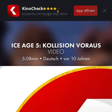
KinoCheck
App öffnen
Kostenlos im Google Play Store
ICE AGE 5: KOLLISION VORAUS
VIDEO
5:08min
•
Deutsch
•
vor 10 Jahren