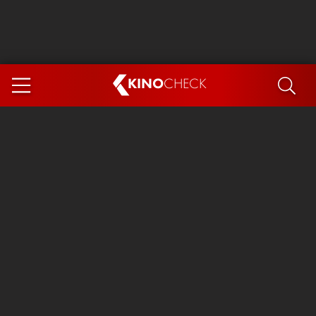
KINO
CHECK
App
DEMNÄCHST IM KINO
Steckerlfischfiasko
The Invite
Ice Cream Man
Das Ende der Sterne
Exit 8
You, Me & Italy