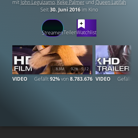
mit
John Leguizamo
,
Keke Palmer
und
Queen Latifah
Seit
30. Juni 2016
im Kino
LATEST CONTENT
Teilen
Watchlist
Streamen
8.8M
92%
5:12
VIDEO
Gefällt
92%
von
8.783.676
VIDEO
Gefällt
9