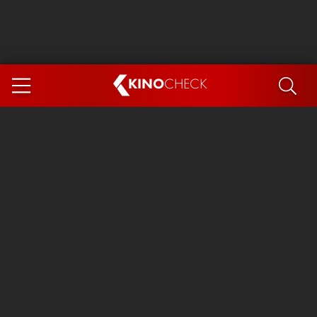
KINO
CHECK
App
DEMNÄCHST IM KINO
Steckerlfischfiasko
The Invite
Ice Cream Man
Das Ende der Sterne
Exit 8
You, Me & Italy