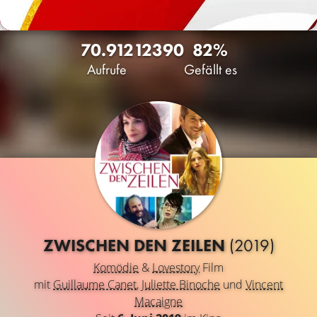
70.912
12
390
82%
Aufrufe
Gefällt es
ZWISCHEN DEN ZEILEN
(2019)
Komödie
&
Lovestory
Film
mit
Guillaume Canet
,
Juliette Binoche
und
Vincent
Macaigne