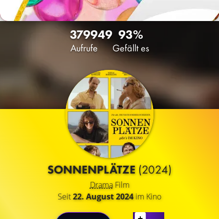
3799
49
93%
Aufrufe
Gefällt es
SONNENPLÄTZE
(2024)
Drama
Film
Seit
22. August 2024
im Kino