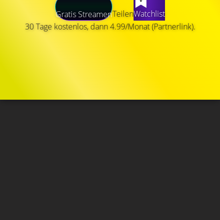
Teilen
Watchlist
Gratis Streamen
30 Tage kostenlos, dann 4.99/Monat (Partnerlink).