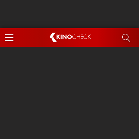
KINO
CHECK
App
DEMNÄCHST IM KINO
Steckerlfischfiasko
Ice Cream Man
Das Ende der Sterne
Exit 8
You, Me & Italy
Marsupilami