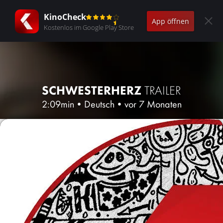
KinoCheck
App öffnen
Kostenlos im Google Play Store
SCHWESTERHERZ
TRAILER
2:09min
•
Deutsch
•
vor 7 Monaten