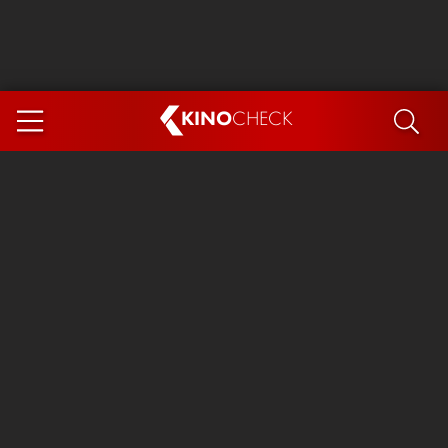
KINO
CHECK
App
DEMNÄCHST IM KINO
Steckerlfischfiasko
Ice Cream Man
Das Ende der Sterne
Exit 8
You, Me & Italy
Marsupilami