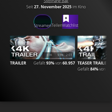
Stéphane Bak
Seit
27. November 2025
im Kino
LATEST CONTENT
Teilen
Watchlist
Streamen
61K
93%
2:03
TRAILER
Gefällt
93%
von
60.957
TEASER TRAILER
Gefällt
84%
von
30