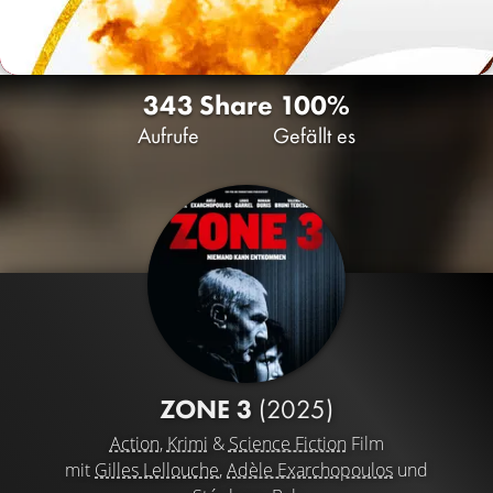
343
Share
100%
Aufrufe
Gefällt es
ZONE 3
(2025)
Action
,
Krimi
&
Science Fiction
Film
mit
Gilles Lellouche
,
Adèle Exarchopoulos
und