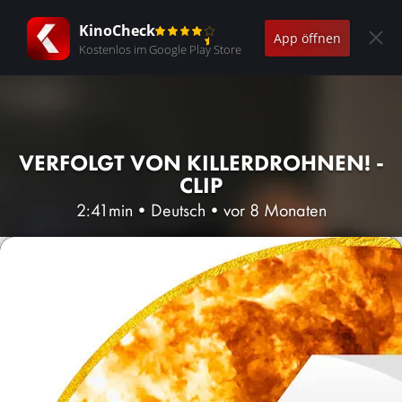
KinoCheck
App öffnen
Kostenlos im Google Play Store
VERFOLGT VON KILLERDROHNEN! -
CLIP
2:41min
•
Deutsch
•
vor 8 Monaten