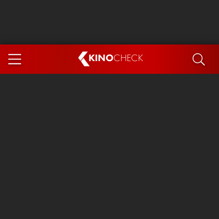
KINO
CHECK
App
DEMNÄCHST IM KINO
Steckerlfischfiasko
Ice Cream Man
Das Ende der Sterne
Exit 8
You, Me & Italy
Marsupilami