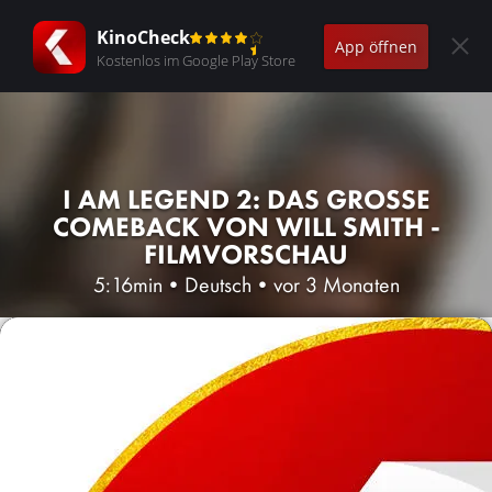
KinoCheck
App öffnen
Kostenlos im Google Play Store
I AM LEGEND 2: DAS GROSSE C
OMEBACK VON WILL SMITH - F
ILMVORSCHAU
5:16min
•
Deutsch
•
vor 3 Monaten