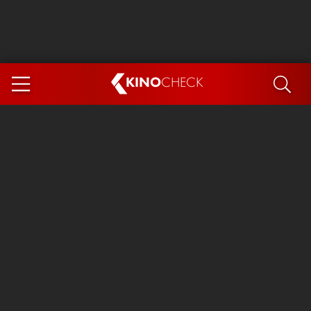
KINO
CHECK
App
DEMNÄCHST IM KINO
Steckerlfischfiasko
The Invite
Ice Cream Man
Das Ende der Sterne
Exit 8
You, Me & Italy