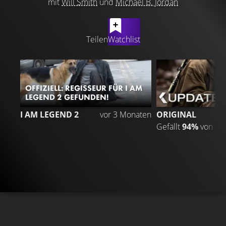
mit
Will Smith
und
Michael B. Jordan
LATEST CONTENT
Teilen
Watchlist
OFFIZIELL: REGISSEUR FÜR I AM
LEGEND 2 GEFUNDEN!
I AM LEGEND 2
vor 3 Monaten
ORIGINAL
Gefällt
94%
von
1.