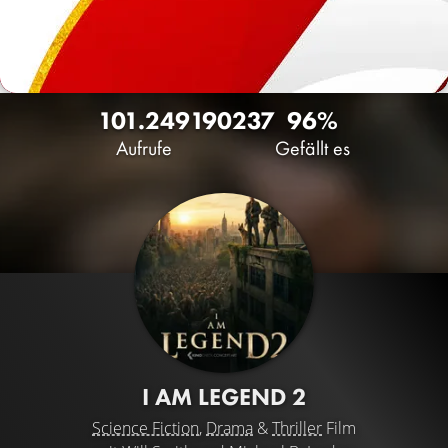
101.249
190
237
96%
Aufrufe
Gefällt es
I AM LEGEND 2
Science Fiction
,
Drama
&
Thriller
Film