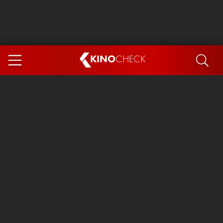
KINO
CHECK
App
DEMNÄCHST IM KINO
Steckerlfischfiasko
Ice Cream Man
Das Ende der Sterne
Exit 8
You, Me & Italy
Marsupilami