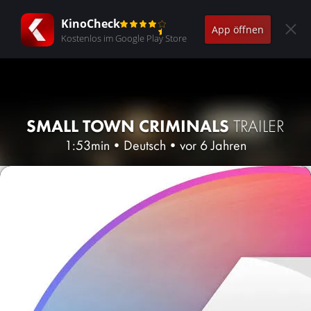
KinoCheck
App öffnen
Kostenlos im Google Play Store
SMALL TOWN CRIMINALS
TRAILER
1:53min
•
Deutsch
•
vor 6 Jahren