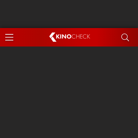
KINO
CHECK
App
DEMNÄCHST IM KINO
Steckerlfischfiasko
Ice Cream Man
Das Ende der Sterne
Exit 8
You, Me & Italy
Marsupilami