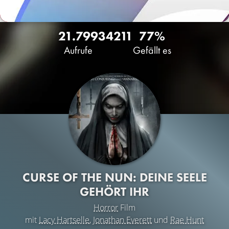
21.799
34
211
77%
Aufrufe
Gefällt es
CURSE OF THE NUN: DEINE SEELE
GEHÖRT IHR
Horror
Film
mit
Lacy Hartselle
,
Jonathan Everett
und
Rae Hunt