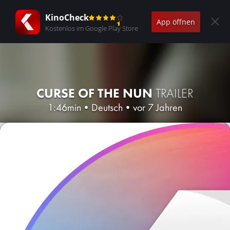
KinoCheck
App öffnen
Kostenlos im Google Play Store
CURSE OF THE NUN
TRAILER
1:46min
•
Deutsch
•
vor 7 Jahren