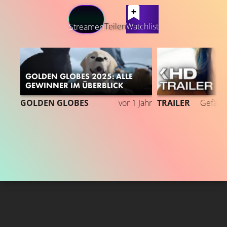
LATEST CONTENT
Teilen
Watchlist
Streamen
GOLDEN GLOBES 2025: ALLE
GEWINNER IM ÜBERBLICK
1
GOLDEN GLOBES
vor 1 Jahr
TRAILER
Gefällt