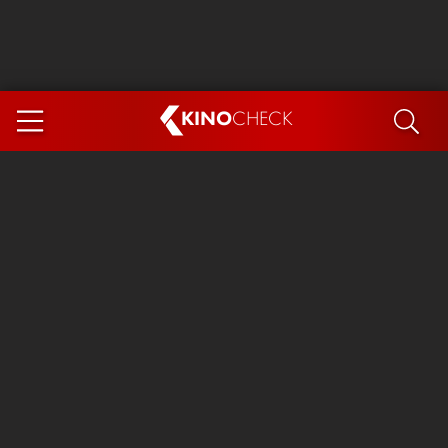
KINO
CHECK
App
DEMNÄCHST IM KINO
Steckerlfischfiasko
Ice Cream Man
Das Ende der Sterne
Exit 8
You, Me & Italy
Marsupilami