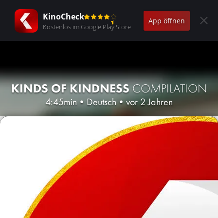
KinoCheck
App öffnen
Kostenlos im Google Play Store
KINDS OF KINDNESS
COMPILATION
4:45min
•
Deutsch
•
vor 2 Jahren