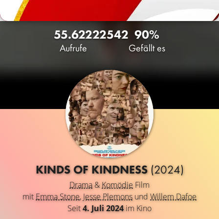
55.622
22
542
90%
Aufrufe
Gefällt es
KINDS OF KINDNESS
(2024)
Drama
&
Komödie
Film
mit
Emma Stone
,
Jesse Plemons
und
Willem Dafoe
Seit
4. Juli 2024
im Kino