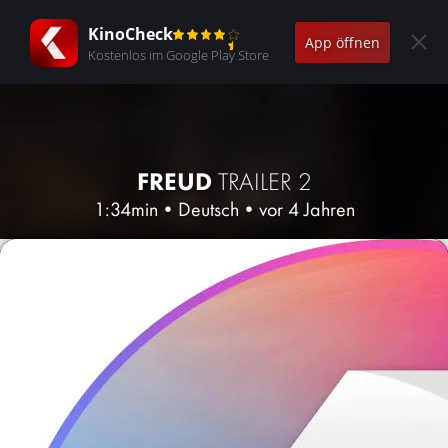
KinoCheck
App öffnen
Kostenlos im Google Play Store
FREUD
TRAILER 2
1:34min
•
Deutsch
•
vor 4 Jahren