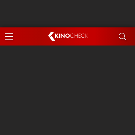
KINO
CHECK
App
DEMNÄCHST IM KINO
Steckerlfischfiasko
Ice Cream Man
Das Ende der Sterne
Exit 8
You, Me & Italy
Marsupilami