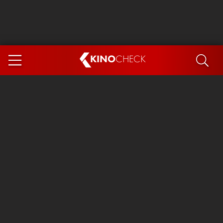
KINO
CHECK
App
DEMNÄCHST IM KINO
Steckerlfischfiasko
Ice Cream Man
Das Ende der Sterne
Exit 8
You, Me & Italy
Marsupilami