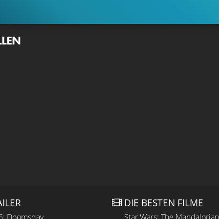
LLEN
AILER
DIE BESTEN FILME
 5: Doomsday
Star Wars: The Mandaloria