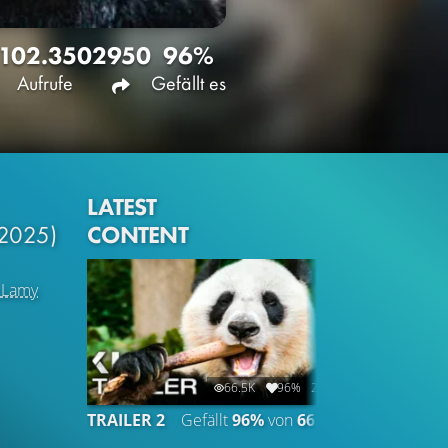
102.350
2950
96%
Aufrufe
Gefällt es
LATEST
CONTENT
(2025)
 Lamy
66.5K
96%
2:06
TRAILER 2
Gefällt
96%
von
66.485