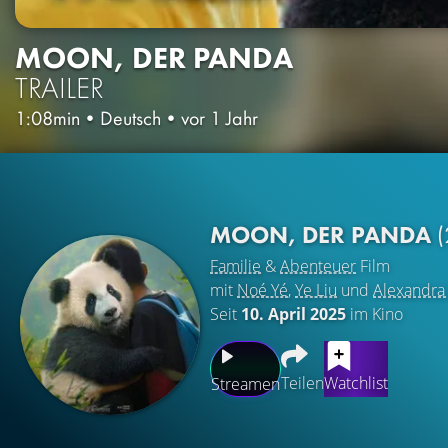
MOON, DER PANDA
TRAILER
1:08min
•
Deutsch
•
vor 1 Jahr
MOON, DER PANDA
Familie
&
Abenteuer
Film
mit
Noé Yé
,
Ye Liu
und
Alexandra
Seit
10. April 2025
im Kino
Teilen
Watchlist
Streamen