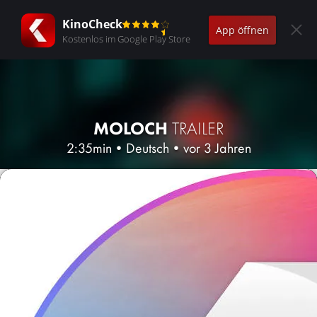
KinoCheck
App öffnen
Kostenlos im Google Play Store
MOLOCH
TRAILER
2:35min
•
Deutsch
•
vor 3 Jahren