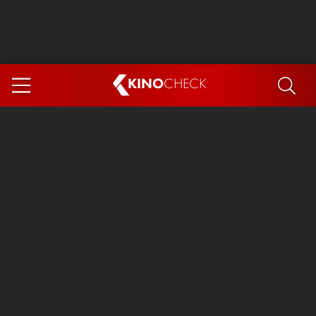
KINO
CHECK
App
DEMNÄCHST IM KINO
Steckerlfischfiasko
Ice Cream Man
Das Ende der Sterne
Exit 8
You, Me & Italy
Marsupilami