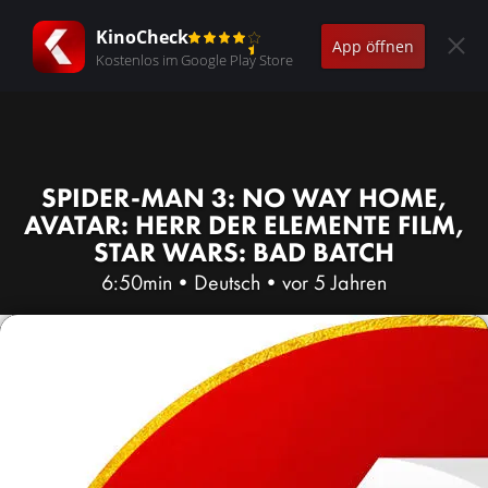
KinoCheck
App öffnen
Kostenlos im Google Play Store
SPIDER-MAN 3: NO WAY HOME,
AVATAR: HERR DER ELEMENTE FILM,
STAR WARS: BAD BATCH
6:50min
•
Deutsch
•
vor 5 Jahren