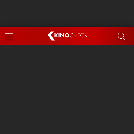
KINO
CHECK
App
DEMNÄCHST IM KINO
Steckerlfischfiasko
Ice Cream Man
Das Ende der Sterne
Exit 8
You, Me & Italy
Marsupilami