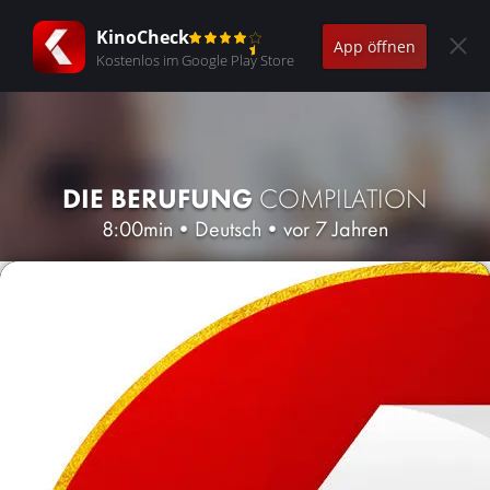
KinoCheck
App öffnen
Kostenlos im Google Play Store
DIE BERUFUNG
COMPILATION
8:00min
•
Deutsch
•
vor 7 Jahren