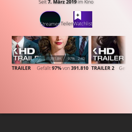
Seit
7. März 2019
im Kino
LATEST CONTENT
Teilen
Watchlist
Streamen
391.8K
97%
2:40
TRAILER
Gefällt
97%
von
391.810
TRAILER 2
Gefäll