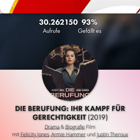
30.262
150
93%
Aufrufe
Gefällt es
DIE BERUFUNG: IHR KAMPF FÜR
GERECHTIGKEIT
(2019)
Drama
&
Biografie
Film
mit
Felicity Jones
,
Armie Hammer
und
Justin Theroux