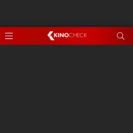
KINO
CHECK
App
DEMNÄCHST IM KINO
Steckerlfischfiasko
Ice Cream Man
Das Ende der Sterne
Exit 8
You, Me & Italy
Marsupilami