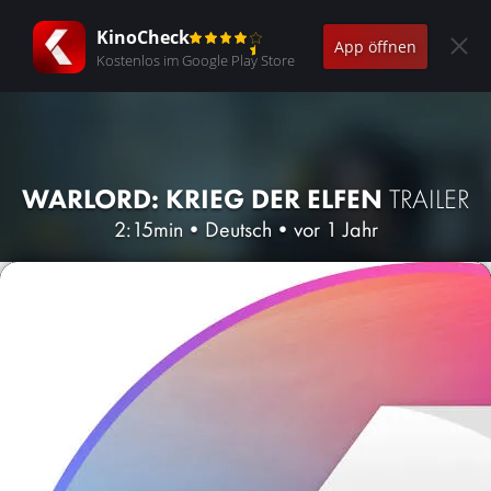
KinoCheck
App öffnen
Kostenlos im Google Play Store
WARLORD: KRIEG DER ELFEN
TRAILER
2:15min
•
Deutsch
•
vor 1 Jahr