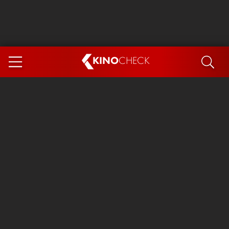
KINO
CHECK
App
DEMNÄCHST IM KINO
Steckerlfischfiasko
Ice Cream Man
Das Ende der Sterne
Exit 8
You, Me & Italy
Marsupilami