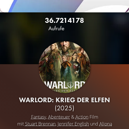
36.721
41
78
Aufrufe
WARLORD: KRIEG DER ELFEN
(2025)
Fantasy
,
Abenteuer
&
Action
Film
mit
Stuart Brennan
,
Jennifer English
und
Aliona