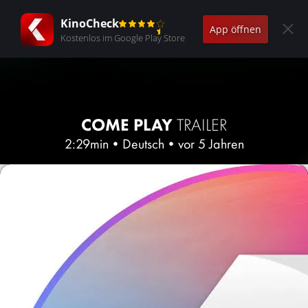
KinoCheck
App öffnen
Kostenlos im Google Play Store
COME PLAY
TRAILER
2:29min
•
Deutsch
•
vor 5 Jahren