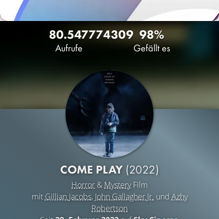
80.547
77
4309
98%
Aufrufe
Gefällt es
COME PLAY
(2022)
Horror
&
Mystery
Film
mit
Gillian Jacobs
,
John Gallagher Jr.
und
Azhy
Robertson