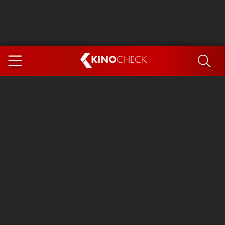
KINO
CHECK
App
DEMNÄCHST IM KINO
Steckerlfischfiasko
Ice Cream Man
Das Ende der Sterne
Exit 8
You, Me & Italy
Marsupilami