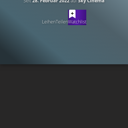
Seit
28. Februar 2022
auf
Sky Cinema
Leihen
Teilen
Watchlist