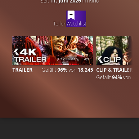
Seit
11. Juni 2026
im Kino
LATEST CONTENT
Teilen
Watchlist
18.2K
96%
1:57
TRAILER
Gefällt
96%
von
18.245
CLIP & TRAILER
Gefällt
94%
von
2.