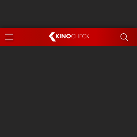
KINO
CHECK
App
DEMNÄCHST IM KINO
Steckerlfischfiasko
Ice Cream Man
Das Ende der Sterne
Exit 8
You, Me & Italy
Marsupilami