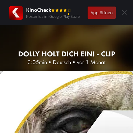
KinoCheck
App öffnen
Kostenlos im Google Play Store
DOLLY HOLT DICH EIN! - CLIP
3:05min
•
Deutsch
•
vor 1 Monat