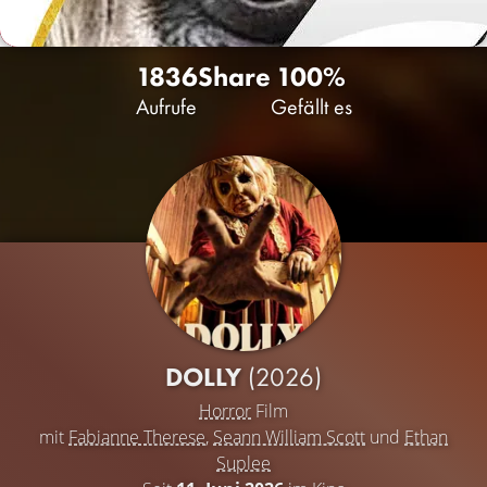
1836
Share
100%
Aufrufe
Gefällt es
DOLLY
(2026)
Horror
Film
mit
Fabianne Therese
,
Seann William Scott
und
Ethan
Suplee