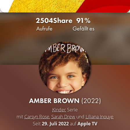
2504
Share
91%
Aufrufe
Gefällt es
AMBER BROWN
(2022)
Kinder
Serie
mit
Carsyn Rose
,
Sarah Drew
und
Liliana Inouye
Seit
29. Juli 2022
auf
Apple TV