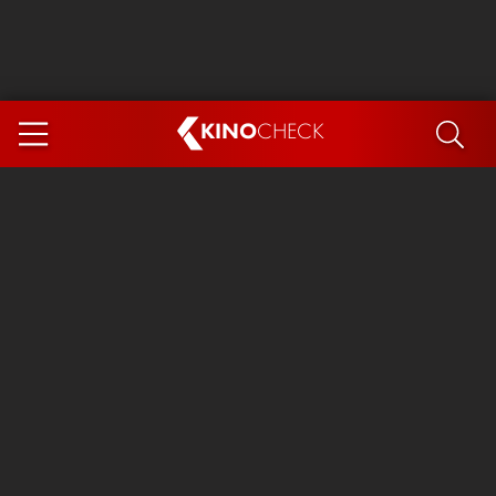
KINO
CHECK
App
DEMNÄCHST IM KINO
Steckerlfischfiasko
The Invite
Ice Cream Man
Das Ende der Sterne
Exit 8
You, Me & Italy