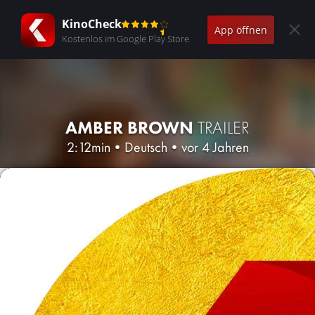
KinoCheck
App öffnen
Kostenlos im Google Play Store
AMBER BROWN
TRAILER
2:12min
•
Deutsch
•
vor 4 Jahren