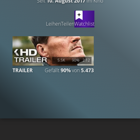
Seit
10. August 2017
im Kino
LATEST CONTENT
Leihen
Teilen
Watchlist
5.5K
90%
2:12
TRAILER
Gefällt
90%
von
5.473