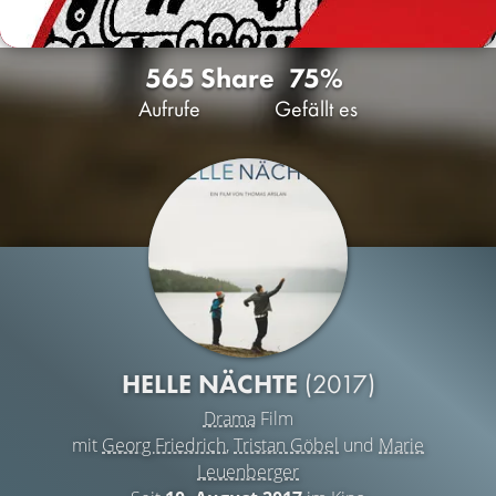
565
Share
75%
Aufrufe
Gefällt es
HELLE NÄCHTE
(2017)
Drama
Film
mit
Georg Friedrich
,
Tristan Göbel
und
Marie
Leuenberger