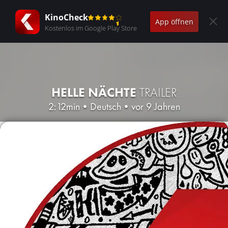
KinoCheck
App öffnen
Kostenlos im Google Play Store
HELLE NÄCHTE
TRAILER
2:12min
•
Deutsch
•
vor 9 Jahren