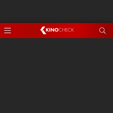
KINO
CHECK
App
DEMNÄCHST IM KINO
Steckerlfischfiasko
The Invite
Ice Cream Man
Das Ende der Sterne
Exit 8
You, Me & Italy