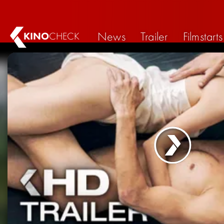
News
Trailer
Filmstarts
KINO
CHECK