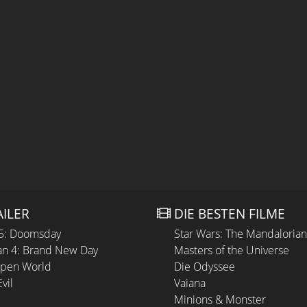
AILER
DIE BESTEN FILME
 5: Doomsday
Star Wars: The Mandaloria
n 4: Brand New Day
Masters of the Universe
Open World
Die Odyssee
vil
Vaiana
Minions & Monster