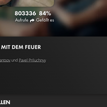
8033
36
84%
Aufrufe
Gefällt es
 MIT DEM FEUER
antsov
und
Pavel Priluchnyy
LLEN