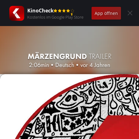
KinoCheck
App öffnen
Kostenlos im Google Play Store
MÄRZENGRUND
TRAILER
2:06min
•
Deutsch
•
vor 4 Jahren