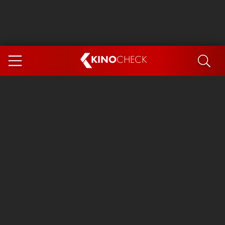
KINO
CHECK
App
DEMNÄCHST IM KINO
Steckerlfischfiasko
Ice Cream Man
Das Ende der Sterne
Exit 8
You, Me & Italy
Marsupilami