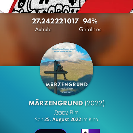
27.242
22
1017
94%
Aufrufe
Gefällt es
MÄRZENGRUND
(2022)
Drama
Film
Seit
25. August 2022
im Kino