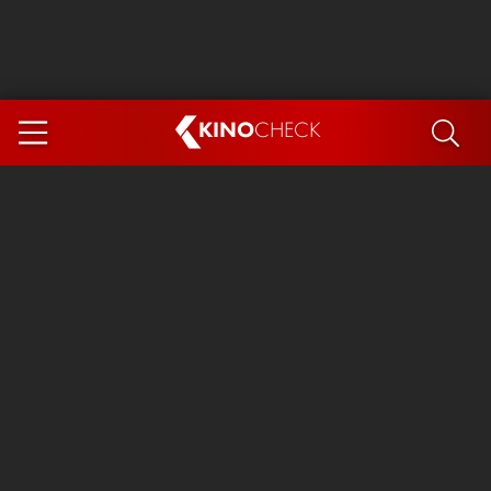
KINO
CHECK
App
DEMNÄCHST IM KINO
Steckerlfischfiasko
Ice Cream Man
Das Ende der Sterne
Exit 8
You, Me & Italy
Marsupilami