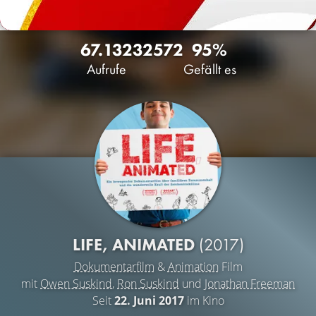
67.132
32
572
95%
Aufrufe
Gefällt es
LIFE, ANIMATED
(2017)
Dokumentarfilm
&
Animation
Film
mit
Owen Suskind
,
Ron Suskind
und
Jonathan Freeman
Seit
22. Juni 2017
im Kino