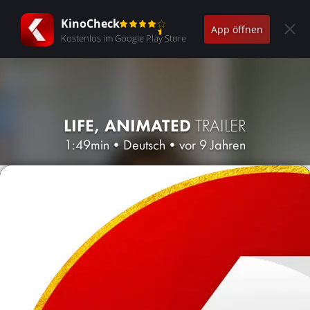
KinoCheck
App öffnen
Kostenlos im Google Play Store
LIFE, ANIMATED
TRAILER
1:49min
•
Deutsch
•
vor 9 Jahren