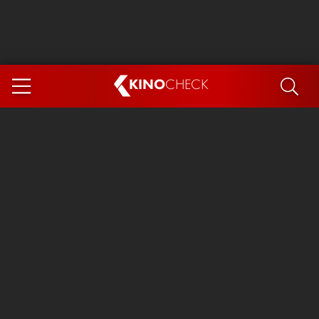
KINO
CHECK
App
DEMNÄCHST IM KINO
Steckerlfischfiasko
Ice Cream Man
Das Ende der Sterne
Exit 8
You, Me & Italy
Marsupilami