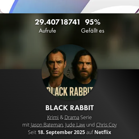
29.407
18
741
95%
Aufrufe
Gefällt es
BLACK RABBIT
Krimi
&
Drama
Serie
mit
Jason Bateman
,
Jude Law
und
Chris Coy
Seit
18. September 2025
auf
Netflix