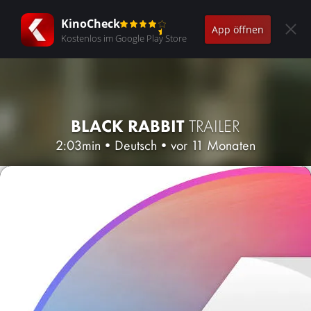
KinoCheck
App öffnen
Kostenlos im Google Play Store
BLACK RABBIT
TRAILER
2:03min
•
Deutsch
•
vor 11 Monaten