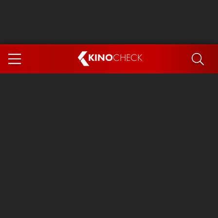
KINO
CHECK
App
DEMNÄCHST IM KINO
Steckerlfischfiasko
Ice Cream Man
Das Ende der Sterne
Exit 8
You, Me & Italy
Marsupilami