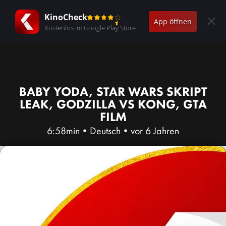
KinoCheck
App öffnen
Kostenlos im Google Play Store
BABY YODA, STAR WARS SKRIPT
LEAK, GODZILLA VS KONG, GTA
FILM
6:58min
•
Deutsch
•
vor 6 Jahren