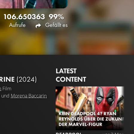
106.650
363
99%
Aufrufe
Gefällt es
LATEST
CONTENT
RINE
(2024)
n
Film
und
Morena Baccarin
KEIN DEADPOOL 4? RYAN
REYNOLDS ÜBER DIE ZUKUNFT
DER MARVEL-FIGUR