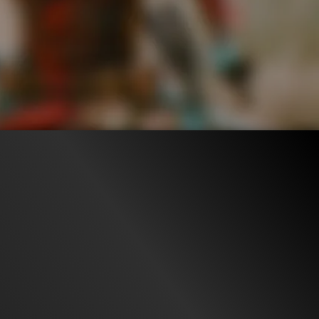
1.6M
100%
2:57
1.3M