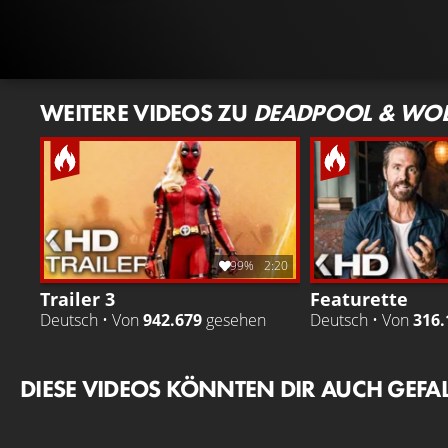
WEITERE VIDEOS ZU
DEADPOOL & WOL
99%
2:20
Trailer 3
Featurette
Deutsch • Von
942.679
gesehen
Deutsch • Von
316.
DIESE VIDEOS KÖNNTEN DIR AUCH GEFA