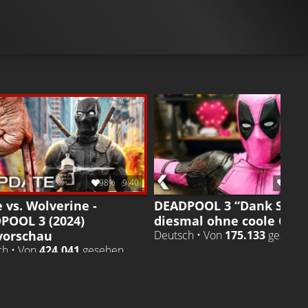
TRAILER 2
TRAILER
Gefällt
100%
von
1.624.217
Gefällt
100%
von
1.348
98%
9:40
99%
 vs. Wolverine -
DEADPOOL 3 “Dank Strei
POOL 3 (2024)
diesmal ohne coole Gags
vorschau
Deutsch • Von
175.133
gesehe
ch • Von
424.041
gesehen