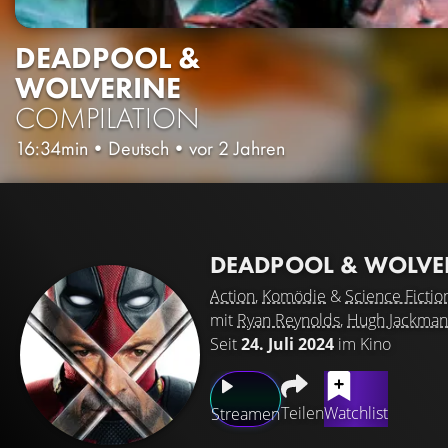
DEADPOOL &
WOLVERINE
COMPILATION
16:34min
•
Deutsch
•
vor 2 Jahren
DEADPOOL & WOLVE
Action
,
Komödie
&
Science Fictio
mit
Ryan Reynolds
,
Hugh Jackman
Seit
24. Juli 2024
im Kino
Teilen
Watchlist
Streamen