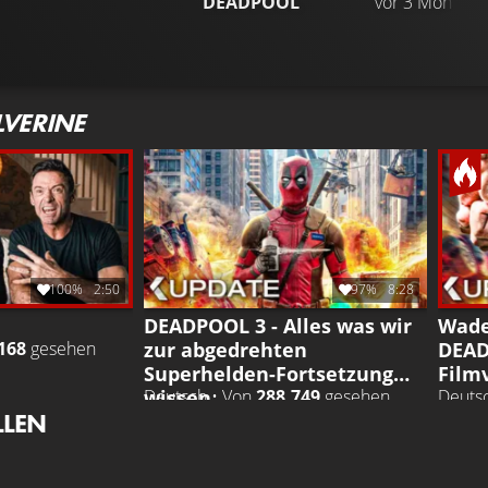
DEADPOOL
vor 3 Monaten
VERINE
100%
2:50
97%
8:28
DEADPOOL 3 - Alles was wir
Wade
zur abgedrehten
DEAD
168
gesehen
Superhelden-Fortsetzung
Film
wissen
Deutsch • Von
288.749
gesehen
Deuts
LLEN