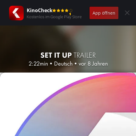
KinoCheck
App öffnen
Kostenlos im Google Play Store
SET IT UP
TRAILER
2:22min
•
Deutsch
•
vor 8 Jahren