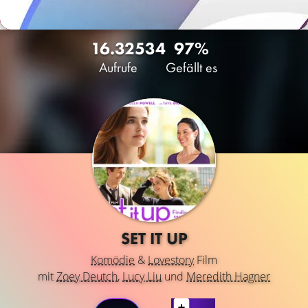
16.325
34
97%
Aufrufe
Gefällt es
SET IT UP
Komödie
&
Lovestory
Film
mit
Zoey Deutch
,
Lucy Liu
und
Meredith Hagner