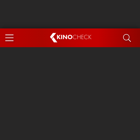
KINO
CHECK
App
DEMNÄCHST IM KINO
Steckerlfischfiasko
Ice Cream Man
Das Ende der Sterne
Exit 8
You, Me & Italy
Marsupilami