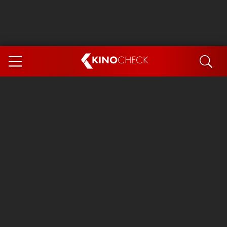
KINO
CHECK
App
DEMNÄCHST IM KINO
Steckerlfischfiasko
Ice Cream Man
Das Ende der Sterne
Exit 8
You, Me & Italy
Marsupilami