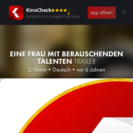
KinoCheck
App öffnen
Kostenlos im Google Play Store
EINE FRAU MIT BERAUSCHENDEN
TALENTEN
TRAILER
2:16min
•
Deutsch
•
vor 6 Jahren