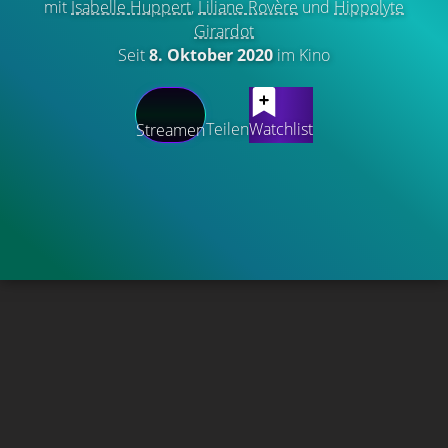
mit
Isabelle Huppert
,
Liliane Rovère
und
Hippolyte
Girardot
Seit
8. Oktober 2020
im Kino
Teilen
Watchlist
Streamen