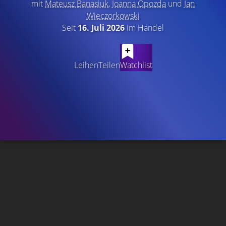
mit
Mateusz Banasiuk
,
Joanna Opozda
und
Jan
Wieczorkowski
Seit
16. Juli 2026
im Handel
Leihen
Teilen
Watchlist