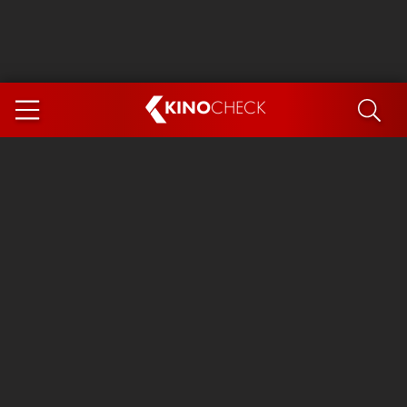
KINO
CHECK
App
DEMNÄCHST IM KINO
Steckerlfischfiasko
The Invite
Ice Cream Man
Das Ende der Sterne
Exit 8
You, Me & Italy