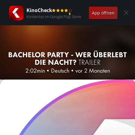
KinoCheck
App öffnen
Kostenlos im Google Play Store
BACHELOR PARTY - WER ÜBERLEBT
DIE NACHT?
TRAILER
2:02min
•
Deutsch
•
vor 2 Monaten