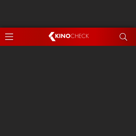
KINO
CHECK
App
DEMNÄCHST IM KINO
Steckerlfischfiasko
Ice Cream Man
Das Ende der Sterne
Exit 8
You, Me & Italy
Marsupilami