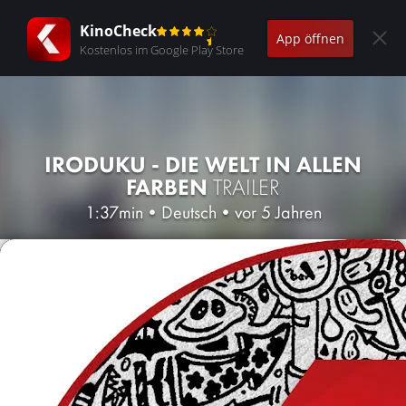
KinoCheck
App öffnen
Kostenlos im Google Play Store
IRODUKU - DIE WELT IN ALLEN
FARBEN
TRAILER
1:37min
•
Deutsch
•
vor 5 Jahren