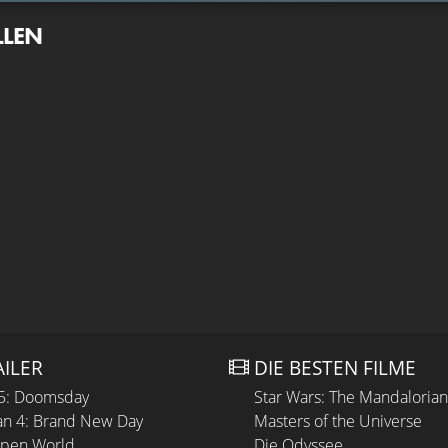
LLEN
AILER
DIE BESTEN FILME
 5: Doomsday
Star Wars: The Mandaloria
n 4: Brand New Day
Masters of the Universe
Open World
Die Odyssee