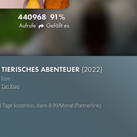
4409
68
91%
Aufrufe
Gefällt es
N TIERISCHES ABENTEUER
(2022)
Film
d
Tan Xiao
0 Tage kostenlos, dann 8.99/Monat (Partnerlink).