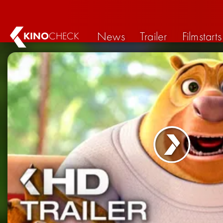
News
Trailer
Filmstarts
KINO
CHECK