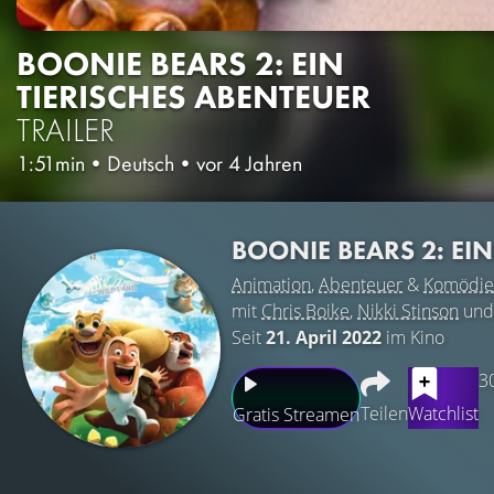
BOONIE BEARS 2: EIN
TIERISCHES ABENTEUER
TRAILER
1:51min
•
Deutsch
•
vor 4 Jahren
BOONIE BEARS 2: EI
Animation
,
Abenteuer
&
Komödie
mit
Chris Boike
,
Nikki Stinson
un
Seit
21. April 2022
im Kino
3
Teilen
Watchlist
Gratis Streamen