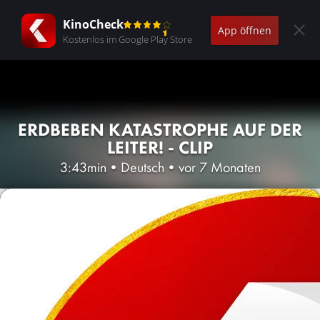
KinoCheck
App öffnen
Kostenlos im Google Play Store
ERDBEBEN KATASTROPHE AUF DER
LEITER! - CLIP
3:43min
•
Deutsch
•
vor 7 Monaten