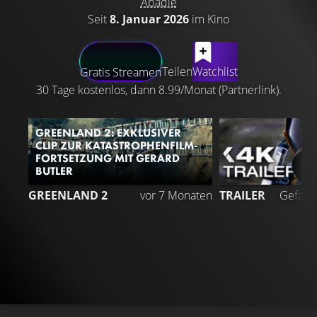
Abadie
Seit
8. Januar 2026
im Kino
LATEST CONTENT
Teilen
Watchlist
Gratis Streamen
30 Tage kostenlos, dann 8.99/Monat (Partnerlink).
GREENLAND 2: EXKLUSIVER
CLIP ZUR KATASTROPHENFILM-
FORTSETZUNG MIT GERARD
BUTLER
4
GREENLAND 2
vor 7 Monaten
TRAILER
Gefällt