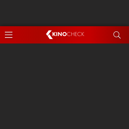
KINO
CHECK
App
DEMNÄCHST IM KINO
Steckerlfischfiasko
Ice Cream Man
Das Ende der Sterne
Exit 8
You, Me & Italy
Marsupilami