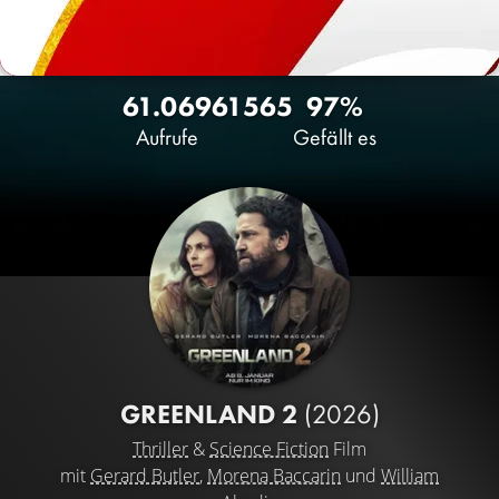
61.069
61
565
97%
Aufrufe
Gefällt es
GREENLAND 2
(2026)
Thriller
&
Science Fiction
Film
mit
Gerard Butler
,
Morena Baccarin
und
William