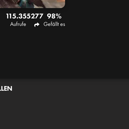
115.355
277
98%
Aufrufe
Gefällt es
LLEN