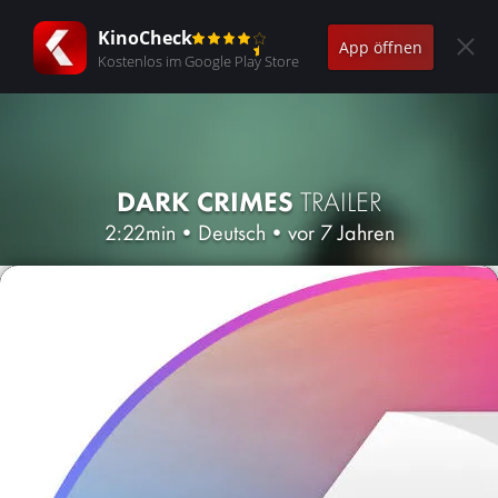
KinoCheck
App öffnen
Kostenlos im Google Play Store
DARK CRIMES
TRAILER
2:22min
•
Deutsch
•
vor 7 Jahren