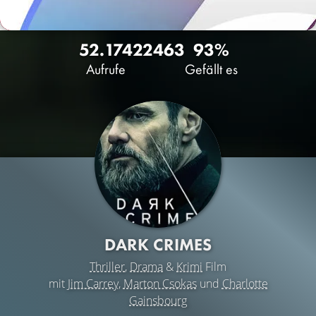
52.174
22
463
93%
Aufrufe
Gefällt es
DARK CRIMES
Thriller
,
Drama
&
Krimi
Film
mit
Jim Carrey
,
Marton Csokas
und
Charlotte
Gainsbourg