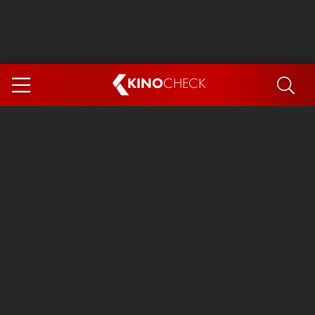
KINO
CHECK
App
DEMNÄCHST IM KINO
Steckerlfischfiasko
Ice Cream Man
Das Ende der Sterne
Exit 8
You, Me & Italy
Marsupilami