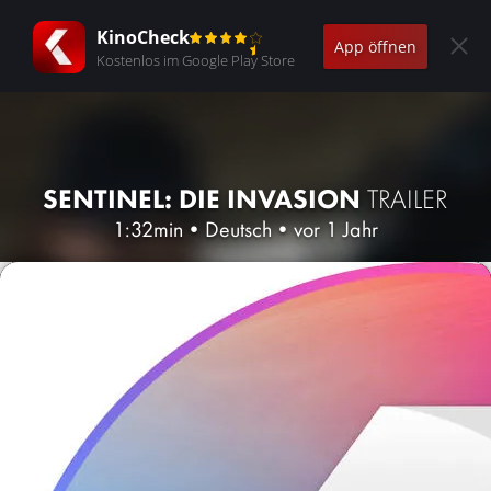
KinoCheck
App öffnen
Kostenlos im Google Play Store
SENTINEL: DIE INVASION
TRAILER
1:32min
•
Deutsch
•
vor 1 Jahr