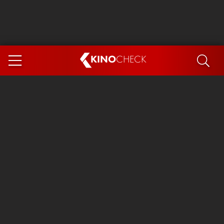
KINO
CHECK
App
DEMNÄCHST IM KINO
Steckerlfischfiasko
The Invite
Ice Cream Man
Das Ende der Sterne
Exit 8
You, Me & Italy