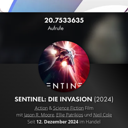
20.753
36
35
Aufrufe
SENTINEL: DIE INVASION
(2024)
Action
&
Science Fiction
Film
mit
Jason R. Moore
,
Ellie Patrikios
und
Neil Cole
Seit
12. Dezember 2024
im Handel