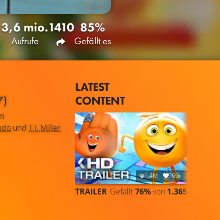
3,6 mio.
1410
85%
Aufrufe
Gefällt es
LATEST
CONTENT
7)
lm
ndo
und
T.J. Miller
1.4M
76%
2:09
TRAILER
Gefällt
76%
von
1.365.808
TR