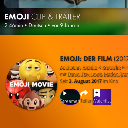
EMOJI
CLIP & TRAILER
2:46min
•
Deutsch
•
vor 9 Jahren
EMOJI: DER FILM
(201
Animation
,
Familie
&
Komödie
Fi
mit
Daniel Day-Lewis
,
Marlon Bra
Seit
3. August 2017
im Kino
Teilen
Watchlist
Streamen