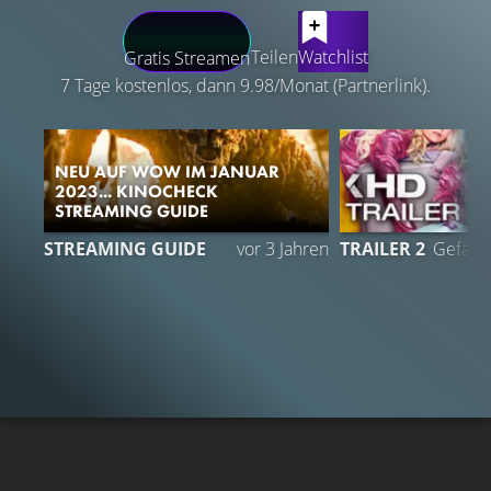
LATEST CONTENT
Teilen
Watchlist
Gratis Streamen
7 Tage kostenlos, dann 9.98/Monat (Partnerlink).
NEU AUF WOW IM JANUAR
2023... KINOCHECK
STREAMING GUIDE
1
STREAMING GUIDE
vor 3 Jahren
TRAILER 2
Gefällt