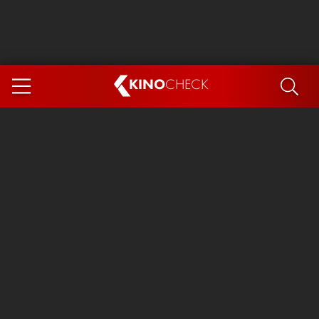
KINO
CHECK
App
DEMNÄCHST IM KINO
Steckerlfischfiasko
Ice Cream Man
Das Ende der Sterne
Exit 8
You, Me & Italy
Marsupilami