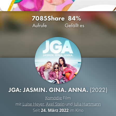
7085
Share
84%
Aufrufe
Gefällt es
JGA: JASMIN. GINA. ANNA.
(2022)
Komödie
Film
mit
Luise Heyer
,
Axel Stein
und
Julia Hartmann
Seit
24. März 2022
im Kino