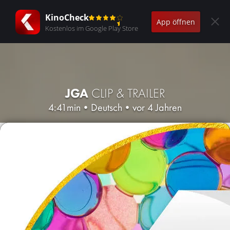
KinoCheck
App öffnen
Kostenlos im Google Play Store
JGA
CLIP & TRAILER
4:41min
•
Deutsch
•
vor 4 Jahren