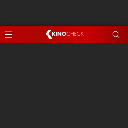
KINO
CHECK
App
DEMNÄCHST IM KINO
Steckerlfischfiasko
Ice Cream Man
Das Ende der Sterne
Exit 8
You, Me & Italy
Marsupilami