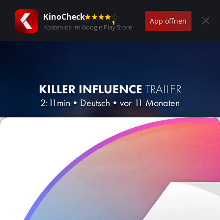
KinoCheck
App öffnen
Kostenlos im Google Play Store
KILLER INFLUENCE
TRAILER
2:11min
•
Deutsch
•
vor 11 Monaten