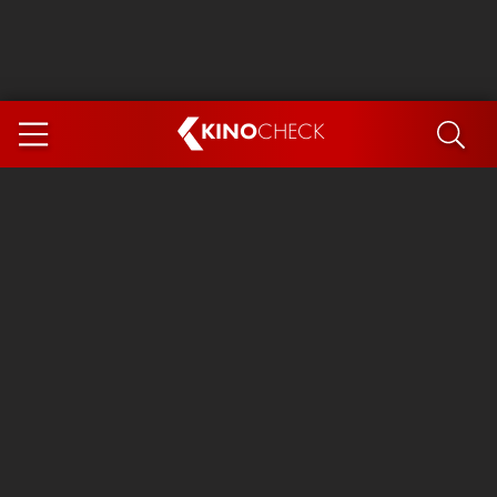
KINO
CHECK
App
DEMNÄCHST IM KINO
Steckerlfischfiasko
Ice Cream Man
Das Ende der Sterne
Exit 8
You, Me & Italy
Marsupilami