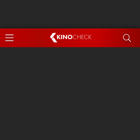
KINO
CHECK
App
DEMNÄCHST IM KINO
Steckerlfischfiasko
Ice Cream Man
Das Ende der Sterne
Exit 8
You, Me & Italy
Marsupilami